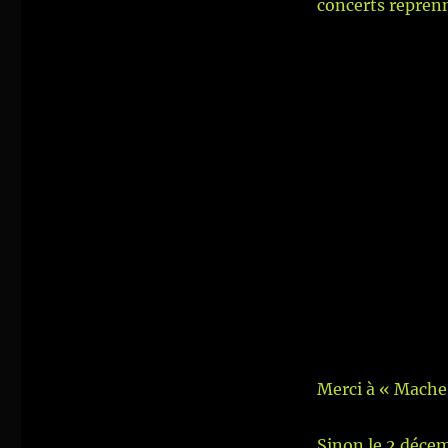
concerts reprenn
Merci à « Mache 
Sinon le 2 déce