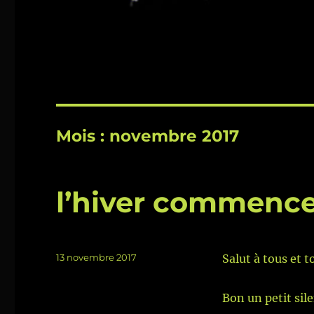
Mois :
novembre 2017
l’hiver commenc
Publié
13 novembre 2017
Salut à tous et t
le
Bon un petit sil