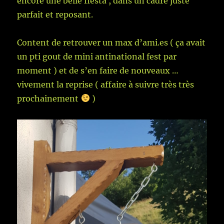
encore une belle fiesta , dans un cadre juste
parfait et reposant.
Content de retrouver un max d’ami.es ( ça avait
un pti gout de mini antinational fest par
moment ) et de s’en faire de nouveaux …
vivement la reprise ( affaire à suivre très très
prochainement
)