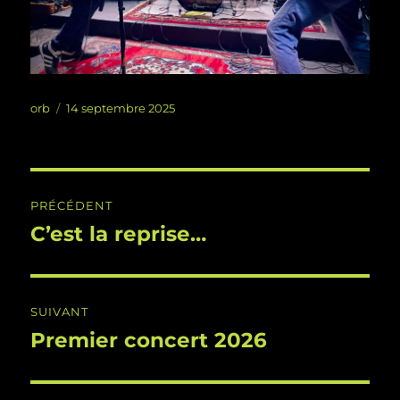
Auteur
Publié
orb
14 septembre 2025
le
Navigation
PRÉCÉDENT
de
C’est la reprise…
Publication
précédente :
l’article
SUIVANT
Premier concert 2026
Publication
suivante :